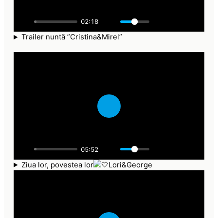
l
a
02:18
y
Trailer nuntă ”Cristina&Mirel”
P
l
a
05:52
y
Ziua lor, povestea lor
Lori&George