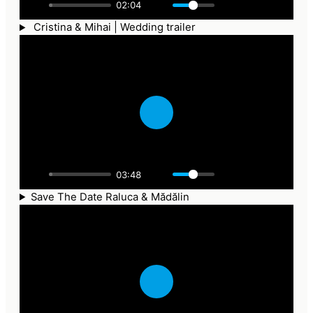
02:04
y
Cristina & Mihai | Wedding trailer
P
l
a
03:48
y
Save The Date Raluca & Mădălin
P