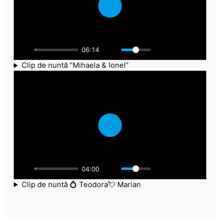
P
l
a
06:14
y
Clip de nuntă ”Mihaela & Ionel”
P
l
a
04:00
y
Clip de nuntă 💍 Teodora💘 Marian