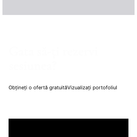
Gata să-ți rezervi
sesiunea?
Obțineți o ofertă gratuită
Vizualizați portofoliul