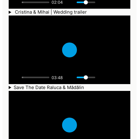
02:04
y
Cristina & Mihai | Wedding trailer
P
l
a
03:48
y
Save The Date Raluca & Mădălin
P