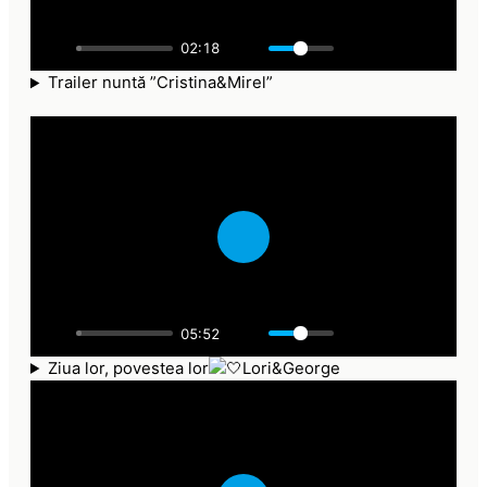
l
a
02:18
y
Trailer nuntă ”Cristina&Mirel”
P
l
a
05:52
y
Ziua lor, povestea lor
Lori&George