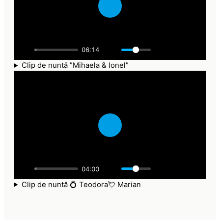
P
l
a
06:14
y
Clip de nuntă ”Mihaela & Ionel”
P
l
a
04:00
y
Clip de nuntă 💍 Teodora💘 Marian