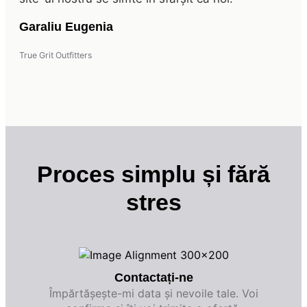
Garaliu Eugenia
True Grit Outfitters
Proces simplu și fără
stres
Contactați-ne
Împărtășește-mi data și nevoile tale. Voi