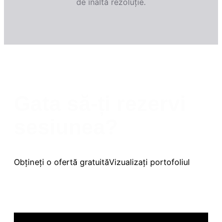
de înaltă rezoluție.
Gata să-ți rezervi
sesiunea?
Obțineți o ofertă gratuită
Vizualizați portofoliul